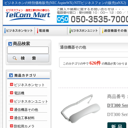
ビジネスホンの特別価格販売(NEC AspireWX) NTTビジネスフォンの販売(αNX
商品検索
通信機器その他
626件
このカテゴリの中で
の商品が見つかり
ビジネスホンセット
電話機
商品番号：G
ビジネスホンユニット
DT300
通信機器その他
DT300
通信工事材料
防犯用カメラ