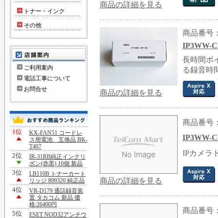
商品の詳細を見る
トナー・インク
その他
商品番号：G
IP3WW-
長時間ボイ
ご利用案内
る録音時
電話工事について
お問合せ
商品の詳細を見る
商品番号：G
1位
KX-FAN51 コードレ
IP3WW
ス用電池 互換品 BK-
T407
IPカメラ
2位
IR-31RB純正インクリ
ボン(赤黒) 10個 新品
3位
LB110B トナーカート
商品の詳細を見る
リッジ 899320 純正品
4位
VR-D179 通話録音装
置 タカコム 新品 価
格:26400円
商品番号：G
5位
ESET NOD32アンチウ