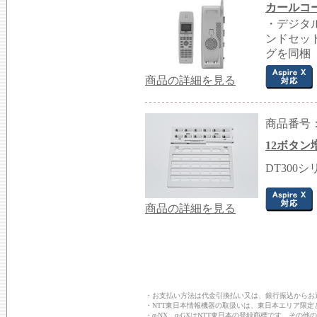
カールコー
・デジタ
ンドセット
グを同梱
商品の詳細を見る
商品番号：G
12ボタン
DT300
商品の詳細を見る
・お支払い方法は代金引換払い又は、銀行振込からお
・NTT東日本情報機器の取扱いは、東日本エリア限定
・α-NX、α-GXはNTT東日本の登録商標です。そ