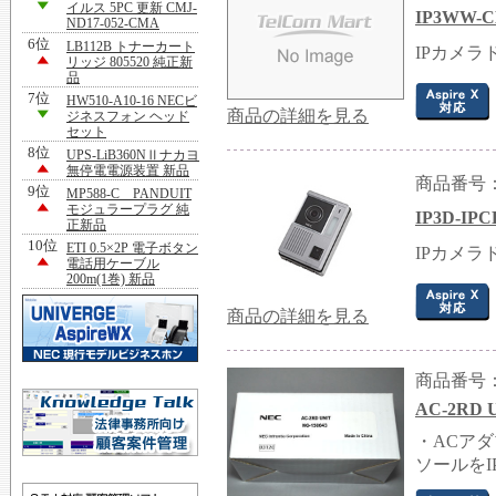
イルス 5PC 更新 CMJ-
IP3WW
ND17-052-CMA
6位
LB112B トナーカート
IPカメラ
リッジ 805520 純正新
品
7位
HW510-A10-16 NECビ
商品の詳細を見る
ジネスフォン ヘッド
セット
8位
UPS-LiB360NⅡナカヨ
無停電電源装置 新品
商品番号：G
9位
MP588-C PANDUIT
モジュラープラグ 純
IP3D-I
正新品
10位
ETI 0.5×2P 電子ボタン
IPカメラ
電話用ケーブル
200m(1巻) 新品
商品の詳細を見る
商品番号：G
AC-2RD
・ACアダ
ソールを