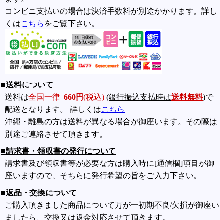
コンビニ支払いの場合は決済手数料が別途かかります。詳し
くは
こちら
をご覧下さい。
■送料について
送料は
全国一律
660円
(税込)
(銀行振込支払時は
送料無料
)
で
配送となります。 詳しくは
こちら
沖縄・離島の方は送料が異なる場合が御座います。その際は
別途ご連絡させて頂きます。
■請求書・領収書の発行について
請求書及び領収書等が必要な方は購入時に[通信欄]項目が御
座いますので、そちらに発行希望の旨をご入力下さい。
■返品・交換について
ご購入頂きました商品について万が一初期不良/欠損が御座い
ましたら、交換又は返金対応させて頂きます。