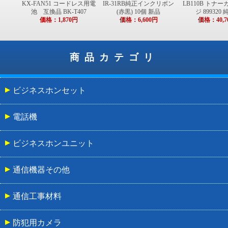
KX-FAN51 コードレス用電
IR-31RB純正インクリボン
LB110B トナ
池 互換品 BK-T407
(赤黒) 10個 新品
ジ 899320
価格：1,870円
価格：6,600円
価格：40,7
商品カテゴリ
ビジネスホンセット
電話機
ビジネスホンユニット
通信機器その他
通信工事材料
防犯用カメラ