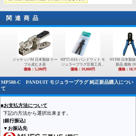
関連商品
ジャケッパM 日本製線 ケー
MPT5-8AS パンドウィト モ
NST88 日本製
ブル皮むき器
ジュラープラグ圧着工具...
新品 価格:18
価格：5,280円
価格：19,800円
価格：18,7
MP588-C PANDUIT モジュラープラグ 純正新品購入につい
て
■お支払方法について
下記の方法から選択出来ます。
[銀行振込]
▼お振込先