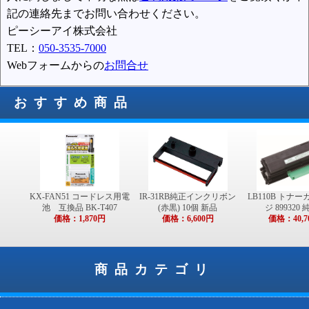
記の連絡先までお問い合わせください。
ピーシーアイ株式会社
TEL：
050-3535-7000
Webフォームからの
お問合せ
おすすめ商品
KX-FAN51 コードレス用電
IR-31RB純正インクリボン
LB110B トナ
池 互換品 BK-T407
(赤黒) 10個 新品
ジ 899320
価格：1,870円
価格：6,600円
価格：40,7
商品カテゴリ