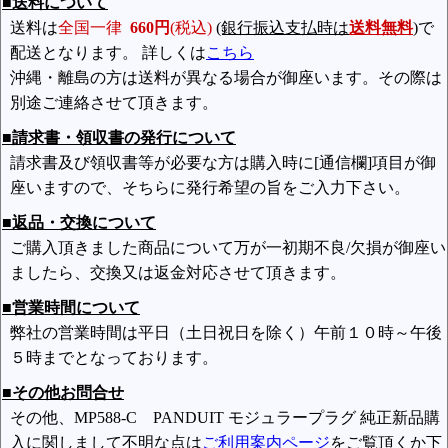
■送料について
送料は
全国一律
660円
(税込)
(銀行振込支払時は
送料無料
)
で
配送となります。 詳しくは
こちら
沖縄・離島の方は送料が異なる場合が御座います。その際は
別途ご連絡させて頂きます。
■請求書・領収書の発行について
請求書及び領収書等が必要な方は購入時に[通信欄]項目が御
座いますので、そちらに発行希望の旨をご入力下さい。
■返品・交換について
ご購入頂きました商品について万が一初期不良/欠損が御座い
ましたら、交換又は返金対応させて頂きます。
■営業時間について
弊社の営業時間は平日（土日祝日を除く）午前１０時～午後
５時までとなっております。
■その他お問合せ
その他、MP588-C PANDUIT モジュラープラグ 純正新品購
入に関しまして不明な点は
ご利用案内ページ
をご覧頂くか下