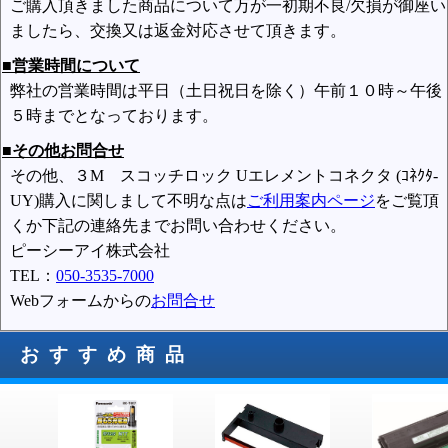
ご購入頂きました商品について万が一初期不良/欠損が御座い
ましたら、交換又は返金対応させて頂きます。
■営業時間について
弊社の営業時間は平日（土日祝日を除く）午前１０時～午後
５時までとなっております。
■その他お問合せ
その他、３M スコッチロック Uエレメントコネクタ (ｺﾈｸﾀ-
UY)購入に関しまして不明な点は
ご利用案内ページ
をご覧頂
くか下記の連絡先までお問い合わせください。
ピーシーアイ株式会社
TEL：
050-3535-7000
Webフォームからの
お問合せ
おすすめ商品