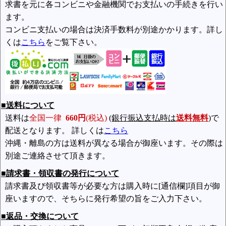
求書を元に各コンビニや金融機関でお支払いの手続きを行い
ます。
コンビニ支払いの場合は決済手数料が別途かかります。詳し
くは
こちら
をご覧下さい。
■送料について
送料は
全国一律
660円
(税込)
(銀行振込支払時は
送料無料
)
で
配送となります。 詳しくは
こちら
沖縄・離島の方は送料が異なる場合が御座います。その際は
別途ご連絡させて頂きます。
■請求書・領収書の発行について
請求書及び領収書等が必要な方は購入時に[通信欄]項目が御
座いますので、そちらに発行希望の旨をご入力下さい。
■返品・交換について