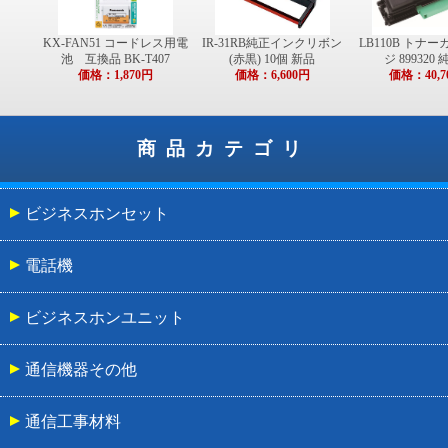
KX-FAN51 コードレス用電
IR-31RB純正インクリボン
LB110B トナ
池 互換品 BK-T407
(赤黒) 10個 新品
ジ 899320
価格：1,870円
価格：6,600円
価格：40,7
商品カテゴリ
ビジネスホンセット
電話機
ビジネスホンユニット
通信機器その他
通信工事材料