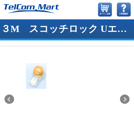
３M スコッチロック Uエレメントコネクタ (ｺﾈｸﾀ-UY)