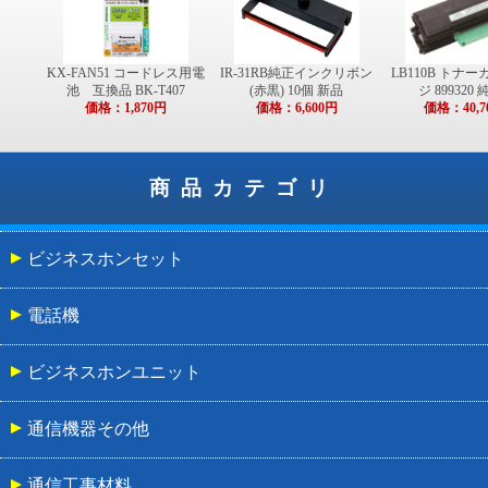
KX-FAN51 コードレス用電
IR-31RB純正インクリボン
LB110B トナ
池 互換品 BK-T407
(赤黒) 10個 新品
ジ 899320
価格：1,870円
価格：6,600円
価格：40,7
商品カテゴリ
ビジネスホンセット
電話機
ビジネスホンユニット
通信機器その他
通信工事材料